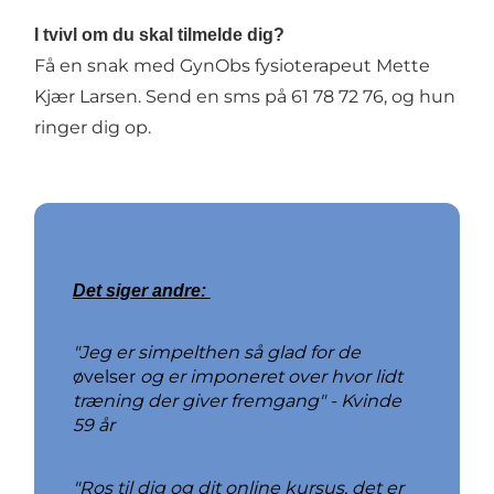
I tvivl om du skal tilmelde dig?
Få en snak med GynObs fysioterapeut Mette
Kjær Larsen. Send en sms på 61 78 72 76, og hun
ringer dig op.
Det siger andre:
"Jeg er simpelthen så glad for de
øvelser
og er imponeret over hvor lidt
træning der giver fremgang" - Kvinde
59 år
"Ros til dig og dit online kursus, det er