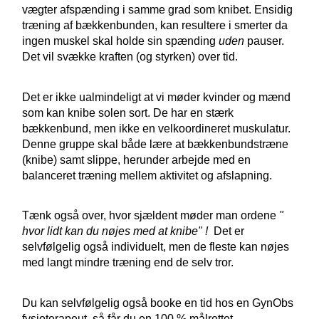
vægter afspænding i samme grad som knibet. Ensidig
træning af bækkenbunden, kan resultere i smerter da
ingen muskel skal holde sin spænding
uden
pauser.
Det vil svække kraften (og styrken) over tid.
Det er ikke ualmindeligt at vi møder kvinder og mænd
som kan knibe solen sort. De har en stærk
bækkenbund, men ikke en velkoordineret muskulatur.
Denne gruppe skal både lære at bækkenbundstræne
(knibe) samt slippe, herunder arbejde med en
balanceret træning mellem aktivitet og afslapning.
Tænk også over, hvor sjældent møder man ordene
"
hvor lidt kan du nøjes med at knibe" !
Det er
selvfølgelig også individuelt, men de fleste kan nøjes
med langt mindre træning end de selv tror.
Du kan selvfølgelig også booke en tid hos en GynObs
fysioterapeut, så får du en 100 % målrettet