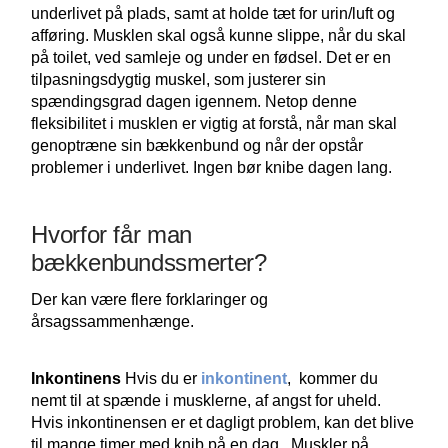
underlivet på plads, samt at holde tæt for urin/luft og
afføring. Musklen skal også kunne slippe, når du skal
på toilet, ved samleje og under en fødsel. Det er en
tilpasningsdygtig muskel, som justerer sin
spændingsgrad dagen igennem. Netop denne
fleksibilitet i musklen er vigtig at forstå, når man skal
genoptræne sin bækkenbund og når der opstår
problemer i underlivet. Ingen bør knibe dagen lang.
Hvorfor får man
bækkenbundssmerter?
Der kan være flere forklaringer og
årsagssammenhænge.
Inkontinens
Hvis du er
inkontinent
, kommer du
nemt til at spænde i musklerne, af angst for uheld.
Hvis inkontinensen er et dagligt problem, kan det blive
til mange timer med knib på en dag. Muskler på