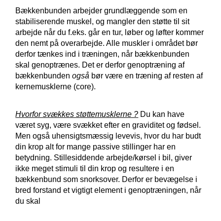
Bækkenbunden arbejder grundlæggende som en
stabiliserende muskel, og mangler den støtte til sit
arbejde når du f.eks. går en tur, løber og løfter kommer
den nemt på overarbejde. Alle muskler i området bør
derfor tænkes ind i træningen, når bækkenbunden
skal genoptrænes. Det er derfor genoptræning af
bækkenbunden
også
bør være en træning af resten af
kernemusklerne (core).
Hvorfor svækkes støttemusklerne ?
Du kan have
været syg, være svækket efter en graviditet og fødsel.
Men også uhensigtsmæssig levevis, hvor du har budt
din krop alt for mange passive stillinger har en
betydning. Stillesiddende arbejde/kørsel i bil, giver
ikke meget stimuli til din krop og resultere i en
bækkenbund som snorksover. Derfor er bevægelse i
bred forstand et vigtigt element i genoptræningen, når
du skal