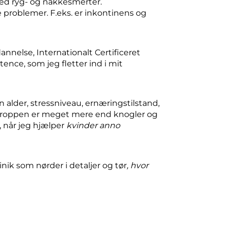
med ryg- og nakkesmerter.
e problemer. F.eks. er inkontinens og
annelse, Internationalt Certificeret
ence, som jeg fletter ind i mit
din alder, stressniveau, ernæringstilstand,
Kroppen er meget mere end knogler og
, når jeg hjælper
kvinder anno
inik som nørder i detaljer og tør
, hvor