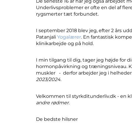
De seneste 16 år har jeg også arbejdet 
Underlivsproblemer er ofte en del af fler
rygsmerter tæt forbundet.
I september 2018 blev jeg, efter 2 års udd
Patanjali
Yogalærer
. En fantastisk kompet
klinikarbejde og på hold.
I min tilgang til dig, tager jeg højde for 
hormonpåvirkning og træningsniveau. 
muskler - derfor arbejder jeg i helheder
2023/2024.
Velkommen til styrkditunderliv.dk - en kl
andre rødmer
.
De bedste hilsner