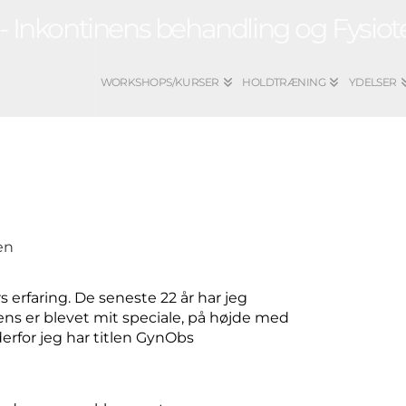
WORKSHOPS/KURSER
HOLDTRÆNING
YDELSER
 erfaring. De seneste 22 år har jeg
ens er blevet mit speciale, på højde med
derfor jeg har titlen GynObs