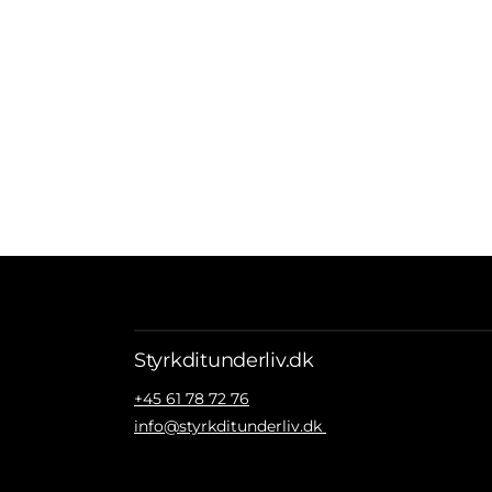
Styrkditunderliv.dk
+45 61 78 72 76
info@styrkditunderliv.dk