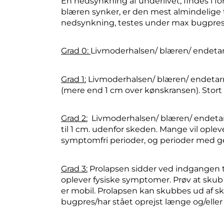
En nedsynkning af underlivet, findes i for
blæren synker, er den mest almindelige 
nedsynkning, testes under max bugpres 
Grad 0:
Livmoderhalsen/ blæren/ endetarm
Grad 1:
Livmoderhalsen/ blæren/ endetar
(mere end 1 cm over kønskransen). Stort s
Grad 2:
Livmoderhalsen/ blæren/ endetar
til 1 cm. udenfor skeden. Mange vil opl
symptomfri perioder, og perioder med g
Grad 3:
Prolapsen sidder ved indgangen 
oplever fysiske symptomer. Prøv at skub
er mobil. Prolapsen kan skubbes ud af 
bugpres/har stået oprejst længe og/elle