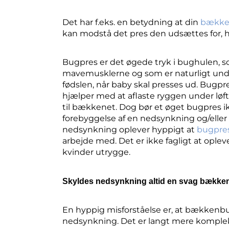
Det har f.eks. en betydning at din
bække
kan modstå det pres den udsættes for, h
Bugpres er det øgede tryk i bughulen, 
mavemusklerne og som er naturligt unde
fødslen, når baby skal presses ud.
Bugpre
hjælper med at aflaste ryggen under løft
til bækkenet. Dog bør et øget bugpres i
forebyggelse af en nedsynkning og/eller
nedsynkning oplever hyppigt at
bugpre
arbejde med. Det er ikke fagligt at opl
kvinder utrygge.
Skyldes nedsynkning altid en svag bækk
En hyppig misforståelse er, at bækkenb
nedsynkning. Det er langt mere komple