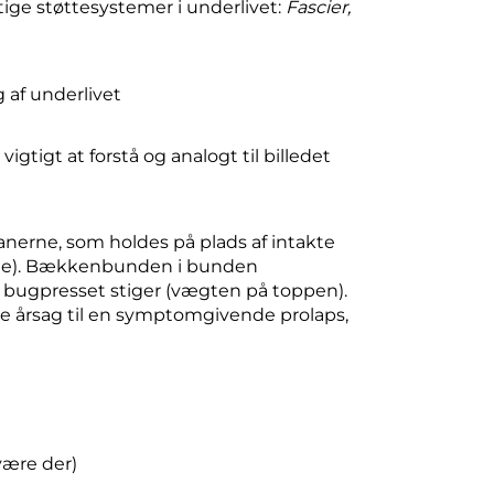
igtige støttesystemer i underlivet:
Fascier,
vigtigt at forstå og analogt til billedet
ganerne, som holdes på plads af intakte
erne). Bækkenbunden i bunden
år bugpresset stiger (vægten på toppen).
ære årsag til en symptomgivende prolaps,
være der)