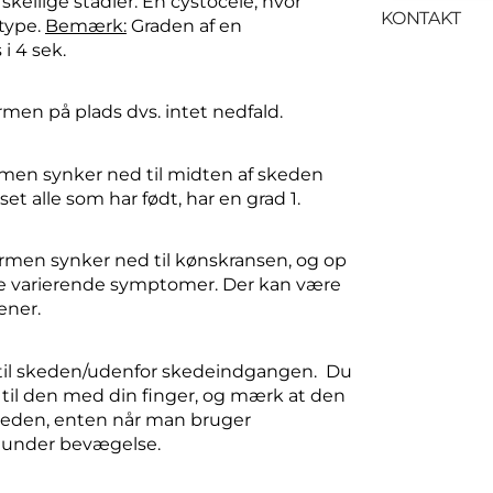
skellige stadier. En cystocele, hvor
KONTAKT
type.
Bemærk:
Graden af en
i 4 sek.
en på plads dvs. intet nedfald.
men synker ned til midten af skeden
et alle som har født, har en grad 1.
men synker ned til kønskransen, og op
eve varierende symptomer. Der kan være
ener.
til skeden/udenfor skedeindgangen. Du
 til den med din finger, og mærk at den
skeden, enten når man bruger
r under bevægelse.