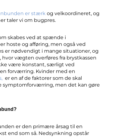
nbunden er stærk
og velkoordineret, og
er taler vi om bugpres.
som skabes ved at spænde i
r hoste og afføring, men også ved
s er nødvendigt i mange situationer, og
, hvor vægten overføres fra brystkassen
kke være konstant, særligt ved
 en forværring. Kvinder med en
s,
er en af de faktorer som de skal
eve symptomforværring, men det kan gøre
enbund?
unden er den primære årsag til en
kst end som så. Nedsynkning o
pstår