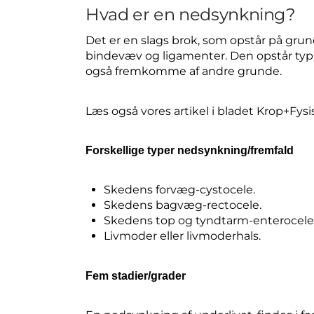
Hvad er en nedsynkning?
Det er en slags brok, som opstår på gru
bindevæv og ligamenter. Den opstår typi
også fremkomme af andre grunde.
Læs også vores artikel i bladet Krop+Fys
Forskellige typer nedsynkning/fremfald
Skedens forvæg-cystocele.
Skedens bagvæg-rectocele.
Skedens top og tyndtarm-enterocele
Livmoder eller livmoderhals.
Fem stadier/grader