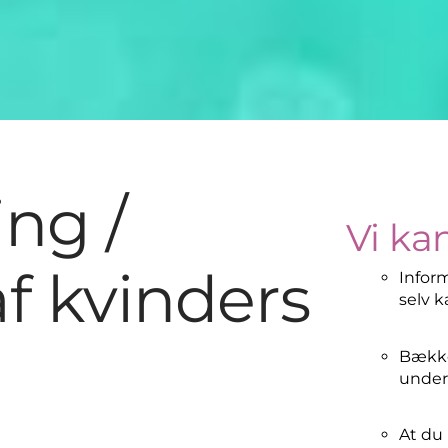
ng /
Vi ka
f kvinders
Inform
selv k
Bække
underl
At du