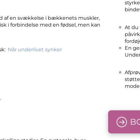
styrke
binde
nd af en svækkelse i bækkenets muskler,
sk i forbindelse med en fødsel, men kan
At du 
påvirk
fordøj
En ge
isk:
Når underlivet synker
Under
Afprøv
støtte
model
.
B