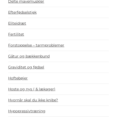
Delte mavemuskler
Efterfødselstjek
Eliteidræt
Fertilitet
Forstoppelse – tarmproblemer
Gåtur og bækkenbund
Graviditet og fødsel
Hoftebøjer
Hoste og nys ( & lækager)
Hvornår skal du ikke knibe?
Hypopressivtræning