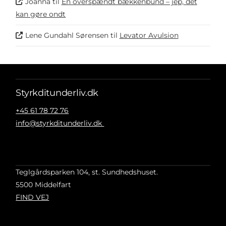
Joanna
til
En overspændt bækkenbund – jep, det
kan gøre ondt
Lene Gundahl Sørensen
til
Levator Avulsion
Styrkditunderliv.dk
+45 61 78 72 76
info@styrkditunderliv.dk
Teglgårdsparken 104, st. Sundhedshuset.
5500 Middelfart
FIND VEJ