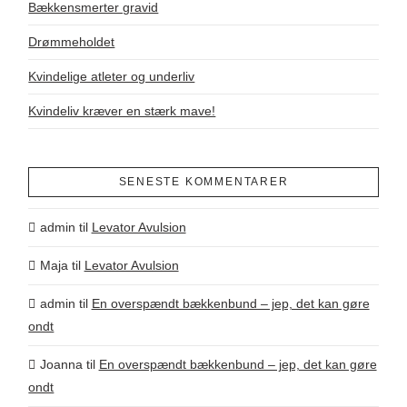
Bækkensmerter gravid
Drømmeholdet
Kvindelige atleter og underliv
Kvindeliv kræver en stærk mave!
SENESTE KOMMENTARER
admin
til
Levator Avulsion
Maja
til
Levator Avulsion
admin
til
En overspændt bækkenbund – jep, det kan gøre
ondt
Joanna
til
En overspændt bækkenbund – jep, det kan gøre
ondt