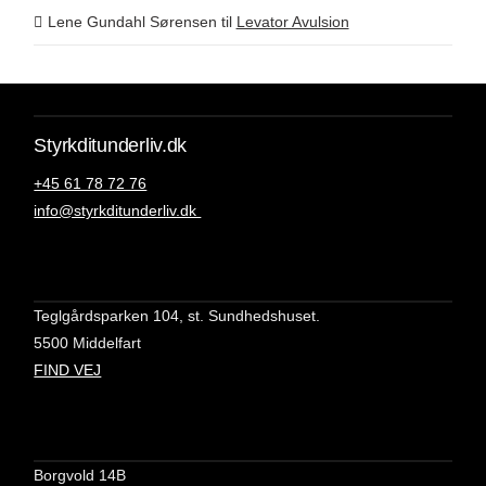
Lene Gundahl Sørensen
til
Levator Avulsion
Styrkditunderliv.dk
+45 61 78 72 76
info@styrkditunderliv.dk
Teglgårdsparken 104, st. Sundhedshuset.
5500 Middelfart
FIND VEJ
Borgvold 14B