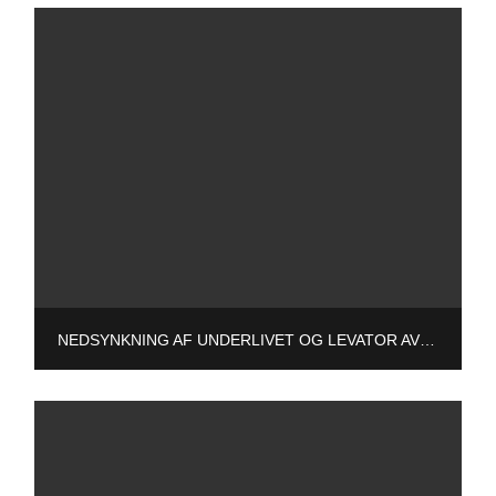
NEDSYNKNING AF UNDERLIVET OG LEVATOR AVULSION – VEJLEDNING HOS SPECIALISEREDE GYNOBS FYSIOTERAPEUTER