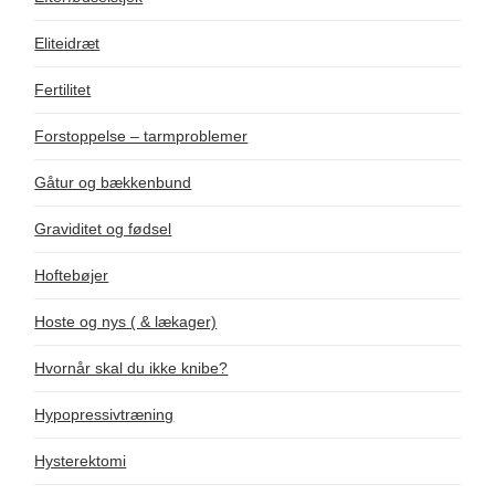
Eliteidræt
Fertilitet
Forstoppelse – tarmproblemer
Gåtur og bækkenbund
Graviditet og fødsel
Hoftebøjer
Hoste og nys ( & lækager)
Hvornår skal du ikke knibe?
Hypopressivtræning
Hysterektomi