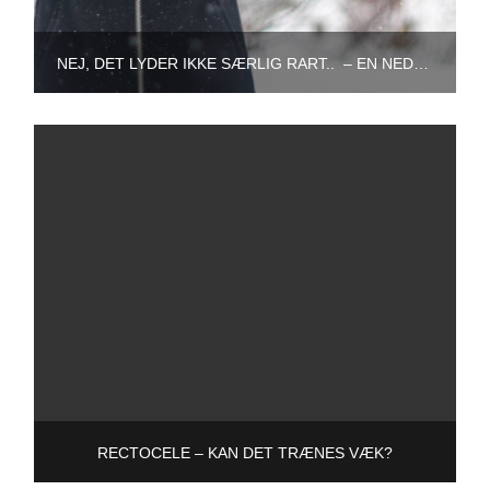
NEJ, DET LYDER IKKE SÆRLIG RART.. – EN NEDSUNKEN BLÆRE! “HÆNGER DEN SÅ UD AF SKEDEN?”
RECTOCELE – KAN DET TRÆNES VÆK?