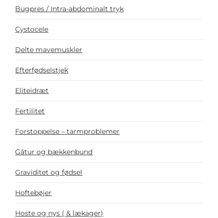
Bugpres / Intra-abdominalt tryk
Cystocele
Delte mavemuskler
Efterfødselstjek
Eliteidræt
Fertilitet
Forstoppelse – tarmproblemer
Gåtur og bækkenbund
Graviditet og fødsel
Hoftebøjer
Hoste og nys ( & lækager)