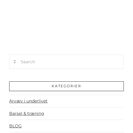
PSOAS-SMERTER – NÅR MUSKLEN ER ÅRSAGEN TIL ØMHED I UNDERLIVET
Search
KATEGORIER
Arvæv i underlivet
Barsel & træning
BLOG