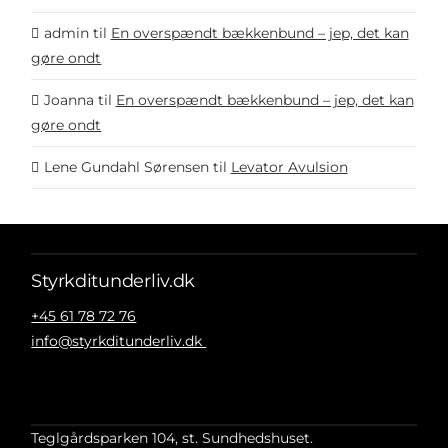
admin
til
En overspændt bækkenbund – jep, det kan
gøre ondt
Joanna
til
En overspændt bækkenbund – jep, det kan
gøre ondt
Lene Gundahl Sørensen
til
Levator Avulsion
Styrkditunderliv.dk
+45 61 78 72 76
info@styrkditunderliv.dk
Teglgårdsparken 104, st. Sundhedshuset.