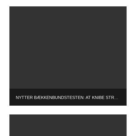
NYTTER BÆKKENBUNDSTESTEN: AT KNIBE STRÅLEN OVER, NÅR DU TISSER