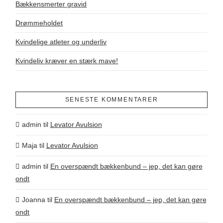
Bækkensmerter gravid
Drømmeholdet
Kvindelige atleter og underliv
Kvindeliv kræver en stærk mave!
SENESTE KOMMENTARER
admin
til
Levator Avulsion
Maja
til
Levator Avulsion
admin
til
En overspændt bækkenbund – jep, det kan gøre
ondt
Joanna
til
En overspændt bækkenbund – jep, det kan gøre
ondt