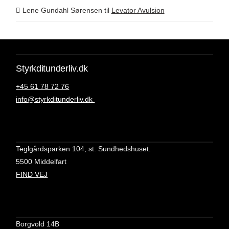
Lene Gundahl Sørensen
til
Levator Avulsion
Styrkditunderliv.dk
+45 61 78 72 76
info@styrkditunderliv.dk
Teglgårdsparken 104, st. Sundhedshuset.
5500 Middelfart
FIND VEJ
Borgvold 14B