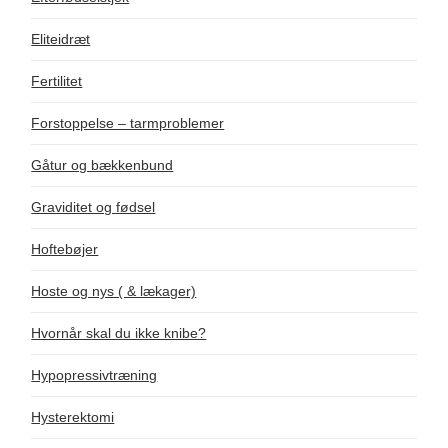
Eliteidræt
Fertilitet
Forstoppelse – tarmproblemer
Gåtur og bækkenbund
Graviditet og fødsel
Hoftebøjer
Hoste og nys ( & lækager)
Hvornår skal du ikke knibe?
Hypopressivtræning
Hysterektomi