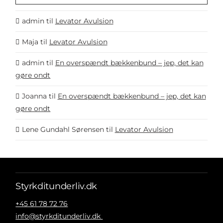
admin
til
Levator Avulsion
Maja
til
Levator Avulsion
admin
til
En overspændt bækkenbund – jep, det kan
gøre ondt
Joanna
til
En overspændt bækkenbund – jep, det kan
gøre ondt
Lene Gundahl Sørensen
til
Levator Avulsion
Styrkditunderliv.dk
+45 61 78 72 76
info@styrkditunderliv.dk