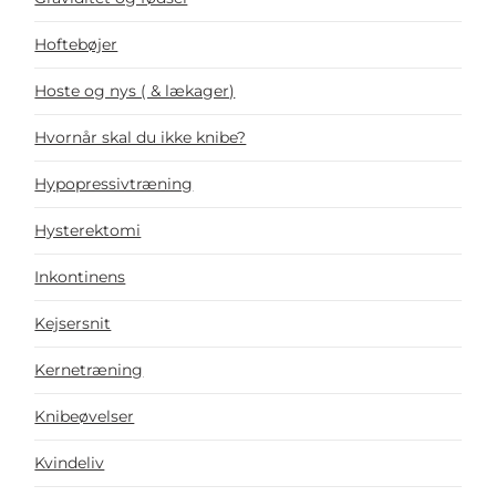
Hoftebøjer
Hoste og nys ( & lækager)
Hvornår skal du ikke knibe?
Hypopressivtræning
Hysterektomi
Inkontinens
Kejsersnit
Kernetræning
Knibeøvelser
Kvindeliv