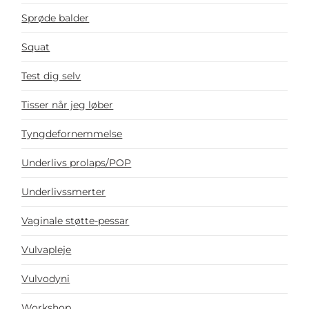
Sprøde balder
Squat
Test dig selv
Tisser når jeg løber
Tyngdefornemmelse
Underlivs prolaps/POP
Underlivssmerter
Vaginale støtte-pessar
Vulvapleje
Vulvodyni
Workshop