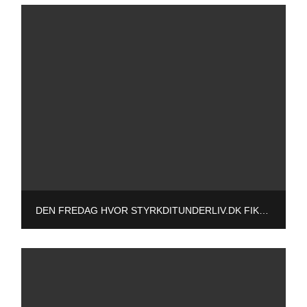
DEN FREDAG HVOR STYRKDITUNDERLIV.DK FIK BESØG AF EN UNG JOURNALIST FRA ELBOBLADET