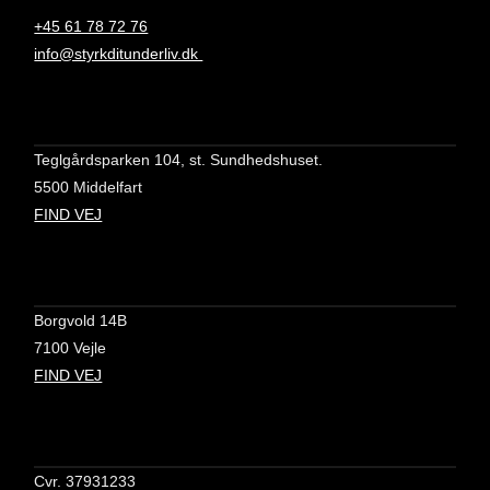
+45 61 78 72 76
info@styrkditunderliv.dk
Teglgårdsparken 104, st. Sundhedshuset.
5500 Middelfart
FIND VEJ
Borgvold 14B
7100 Vejle
FIND VEJ
Cvr. 37931233