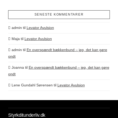
SENESTE KOMMENTARER
admin
til
Levator Avulsion
Maja
til
Levator Avulsion
admin
til
En overspændt bækkenbund – jep, det kan gøre
ondt
Joanna
til
En overspændt bækkenbund – jep, det kan gøre
ondt
Lene Gundahl Sørensen
til
Levator Avulsion
Styrkditunderliv.dk