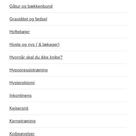
Gåtur og bækkenbund
Graviditet og fødsel
Hoftebøjer
Hoste og nys ( & lækager)
Hvornår skal du ikke knibe?
Hypopressivtræning
Hysterektomi
Inkontinens
Kejsersnit
Kernetræning
Knibeøvelser