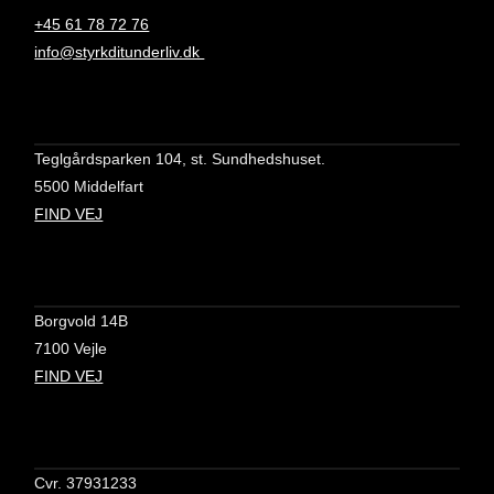
+45 61 78 72 76
info@styrkditunderliv.dk
Teglgårdsparken 104, st. Sundhedshuset.
5500 Middelfart
FIND VEJ
Borgvold 14B
7100 Vejle
FIND VEJ
Cvr. 37931233