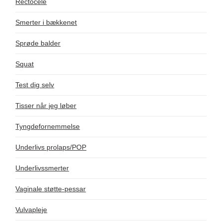
Rectocele
Smerter i bækkenet
Sprøde balder
Squat
Test dig selv
Tisser når jeg løber
Tyngdefornemmelse
Underlivs prolaps/POP
Underlivssmerter
Vaginale støtte-pessar
Vulvapleje