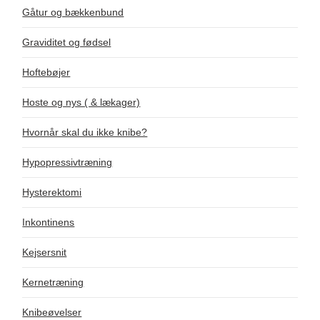
Gåtur og bækkenbund
Graviditet og fødsel
Hoftebøjer
Hoste og nys ( & lækager)
Hvornår skal du ikke knibe?
Hypopressivtræning
Hysterektomi
Inkontinens
Kejsersnit
Kernetræning
Knibeøvelser