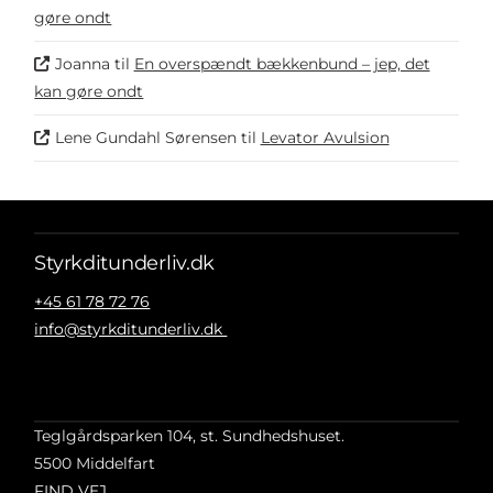
gøre ondt
Joanna
til
En overspændt bækkenbund – jep, det
kan gøre ondt
Lene Gundahl Sørensen
til
Levator Avulsion
Styrkditunderliv.dk
+45 61 78 72 76
info@styrkditunderliv.dk
Teglgårdsparken 104, st. Sundhedshuset.
5500 Middelfart
FIND VEJ