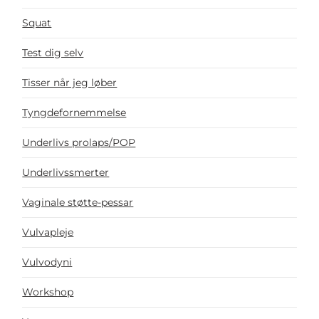
Squat
Test dig selv
Tisser når jeg løber
Tyngdefornemmelse
Underlivs prolaps/POP
Underlivssmerter
Vaginale støtte-pessar
Vulvapleje
Vulvodyni
Workshop