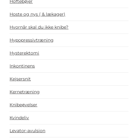
Hoftebøjer
Hoste og nys ( & lækager)
Hvornår skal du ikke knibe?
Hypopressivtræning
Hysterektomi
Inkontinens
Kejsersnit
Kernetræning
Knibeøvelser
Kvindeliv
Levator-avulsion