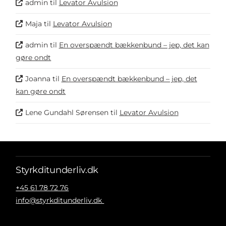
admin
til
Levator Avulsion
Maja
til
Levator Avulsion
admin
til
En overspændt bækkenbund – jep, det kan
gøre ondt
Joanna
til
En overspændt bækkenbund – jep, det
kan gøre ondt
Lene Gundahl Sørensen
til
Levator Avulsion
Styrkditunderliv.dk
+45 61 78 72 76
info@styrkditunderliv.dk