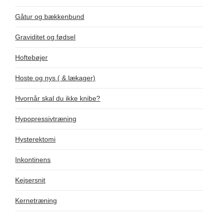
Gåtur og bækkenbund
Graviditet og fødsel
Hoftebøjer
Hoste og nys ( & lækager)
Hvornår skal du ikke knibe?
Hypopressivtræning
Hysterektomi
Inkontinens
Kejsersnit
Kernetræning