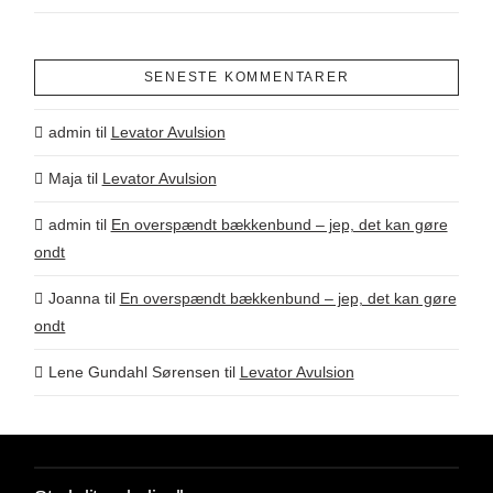
SENESTE KOMMENTARER
admin
til
Levator Avulsion
Maja
til
Levator Avulsion
admin
til
En overspændt bækkenbund – jep, det kan gøre
ondt
Joanna
til
En overspændt bækkenbund – jep, det kan gøre
ondt
Lene Gundahl Sørensen
til
Levator Avulsion