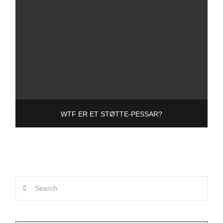
WTF ER ET STØTTE-PESSAR?
Search