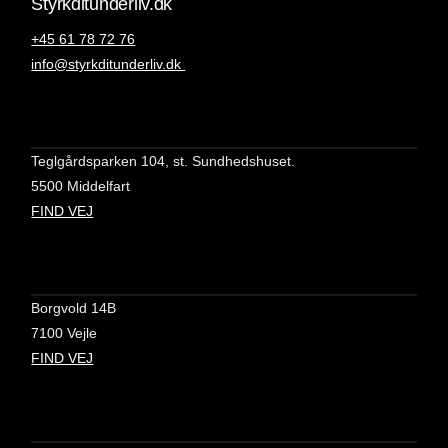
Styrkditunderliv.dk
+45 61 78 72 76
info@styrkditunderliv.dk
Teglgårdsparken 104, st. Sundhedshuset.
5500 Middelfart
FIND VEJ
Borgvold 14B
7100 Vejle
FIND VEJ