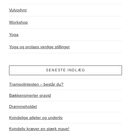
Vulvodyni
Workshop
Yoga
Yoga og prolaps venlige stillinger
SENESTE INDLÆG
Trampolintesten – består du?
Bækkensmerter gravid
Drømmeholdet
Kvindelige atleter og underliv
Kvindeliv kræver en stærk mave!