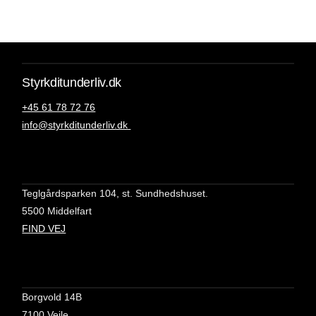
Styrkditunderliv.dk
+45 61 78 72 76
info@styrkditunderliv.dk
Teglgårdsparken 104, st. Sundhedshuset.
5500 Middelfart
FIND VEJ
Borgvold 14B
7100 Vejle