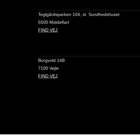
Teglgårdsparken 104, st. Sundhedshuset.
5500 Middelfart
FIND VEJ
Borgvold 14B
7100 Vejle
FIND VEJ