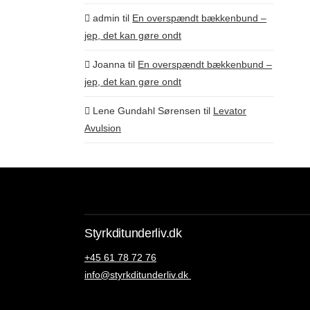
admin
til
En overspændt bækkenbund –
jep, det kan gøre ondt
Joanna
til
En overspændt bækkenbund –
jep, det kan gøre ondt
Lene Gundahl Sørensen
til
Levator
Avulsion
Styrkditunderliv.dk
+45 61 78 72 76
info@styrkditunderliv.dk