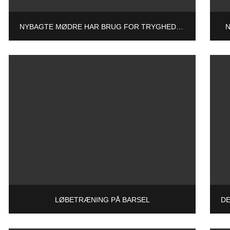
NYBAGTE MØDRE HAR BRUG FOR TRYGHED OG RO – OG INGEN STRESS
N
LØBETRÆNING PÅ BARSEL