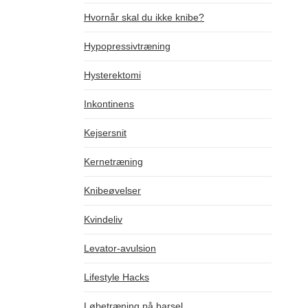
Hvornår skal du ikke knibe?
Hypopressivtræning
Hysterektomi
Inkontinens
Kejsersnit
Kernetræning
Knibeøvelser
Kvindeliv
Levator-avulsion
Lifestyle Hacks
Løbetræning på barsel