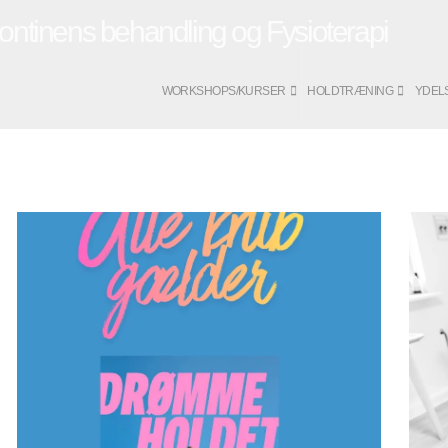
WORKSHOPS/KURSER
HOLDTRÆNING
YDEL