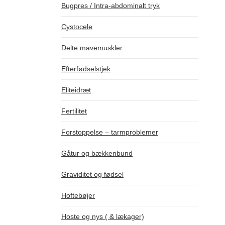
Bugpres / Intra-abdominalt tryk
Cystocele
Delte mavemuskler
Efterfødselstjek
Eliteidræt
Fertilitet
Forstoppelse – tarmproblemer
Gåtur og bækkenbund
Graviditet og fødsel
Hoftebøjer
Hoste og nys ( & lækager)