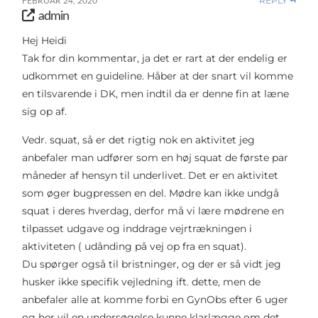
REPLY
FEBRUAR 24, 2020
admin
Hej Heidi
Tak for din kommentar, ja det er rart at der endelig er
udkommet en guideline. Håber at der snart vil komme
en tilsvarende i DK, men indtil da er denne fin at læne
sig op af.
Vedr. squat, så er det rigtig nok en aktivitet jeg
anbefaler man udfører som en høj squat de første par
måneder af hensyn til underlivet. Det er en aktivitet
som øger bugpressen en del. Mødre kan ikke undgå
squat i deres hverdag, derfor må vi lære mødrene en
tilpasset udgave og inddrage vejrtrækningen i
aktiviteten ( udånding på vej op fra en squat).
Du spørger også til bristninger, og der er så vidt jeg
husker ikke specifik vejledning ift. dette, men de
anbefaler alle at komme forbi en GynObs efter 6 uger
og her vil en undersøgelse kunne klarlægge om det