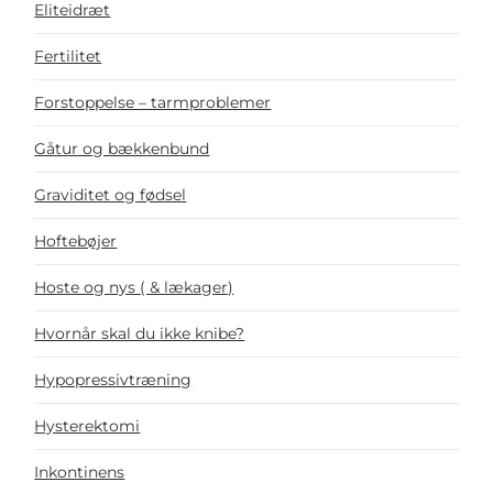
Eliteidræt
Fertilitet
Forstoppelse – tarmproblemer
Gåtur og bækkenbund
Graviditet og fødsel
Hoftebøjer
Hoste og nys ( & lækager)
Hvornår skal du ikke knibe?
Hypopressivtræning
Hysterektomi
Inkontinens