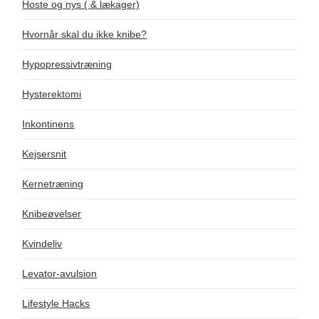
Hoste og nys ( & lækager)
Hvornår skal du ikke knibe?
Hypopressivtræning
Hysterektomi
Inkontinens
Kejsersnit
Kernetræning
Knibeøvelser
Kvindeliv
Levator-avulsion
Lifestyle Hacks