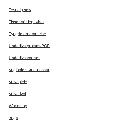
Test dig selv
Tisser når jeg løber
Tyngdefornemmelse
Underlivs prolaps/POP
Underlivssmerter
Vaginale støtte-pessar
Vulvapleje
Vulvodyni
Workshop
Yoga