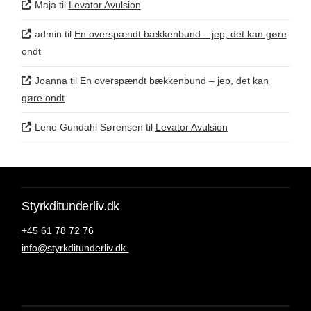
Maja
til
Levator Avulsion
admin
til
En overspændt bækkenbund – jep, det kan gøre
ondt
Joanna
til
En overspændt bækkenbund – jep, det kan
gøre ondt
Lene Gundahl Sørensen
til
Levator Avulsion
Styrkditunderliv.dk
+45 61 78 72 76
info@styrkditunderliv.dk