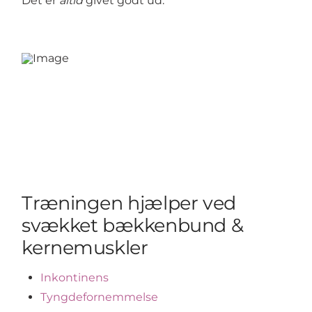
Det er
altid
givet godt ud.
Træningen hjælper ved
svækket bækkenbund &
kernemuskler
Inkontinens
Tyngdefornemmelse