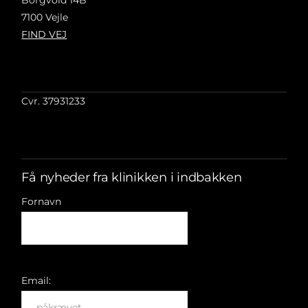
Borgvold 14B
7100 Vejle
FIND VEJ
Cvr. 37931233
Få nyheder fra klinikken i indbakken
Fornavn
Email: