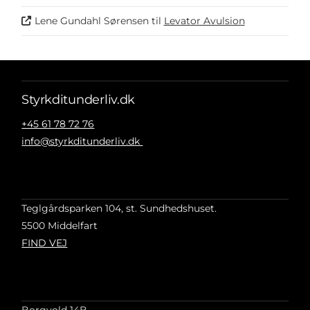
Lene Gundahl Sørensen
til
Levator Avulsion
Styrkditunderliv.dk
+45 61 78 72 76
info@styrkditunderliv.dk
Teglgårdsparken 104, st. Sundhedshuset.
5500 Middelfart
FIND VEJ