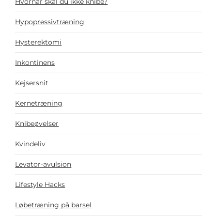
Hvornår skal du ikke knibe?
Hypopressivtræning
Hysterektomi
Inkontinens
Kejsersnit
Kernetræning
Knibeøvelser
Kvindeliv
Levator-avulsion
Lifestyle Hacks
Løbetræning på barsel