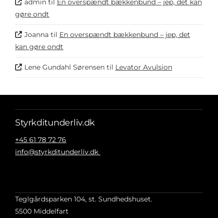
admin
til
En overspændt bækkenbund – jep, det kan
gøre ondt
Joanna
til
En overspændt bækkenbund – jep, det
kan gøre ondt
Lene Gundahl Sørensen
til
Levator Avulsion
Styrkditunderliv.dk
+45 61 78 72 76
info@styrkditunderliv.dk
Teglgårdsparken 104, st. Sundhedshuset.
5500 Middelfart