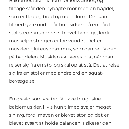
Baldernes skønne form er forsvundet, og
tilbage står den nybagte mor med en bagdel,
som er flad og bred og uden form. Det kan
tilmed gøre ondt, når hun sidder på en hård
stol: sædeknuderne er blevet tydelige, fordi
muskelpolstringen er forsvundet. Det er
musklen gluteus maximus, som danner fylden
på bagdelen. Musklen aktiveres b.la., når man
rejser sig fra en stol og skal op at stå. Det at rejse
sig fra en stol er med andre ord en squat-
bevægelse.
En gravid som vralter, får ikke brugt sine
baldemuskler. Hvis hun tilmed svajer meget i
sin ryg, fordi maven er blevet stor, og det er
blevet svært at holde balancen, risikerer den