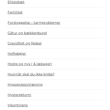
Eliteidræt
Fertilitet
Forstoppelse – tarmproblemer
Gåtur og bækkenbund
Graviditet og fødsel
Hoftebøjer
Hoste og nys ( & lækager)
Hvornår skal du ikke knibe?
Hypopressivtræning
Hysterektomi
Inkontinens