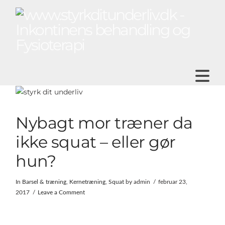
N
Nybagt mor træner da
ikke squat – eller gør
hun?
In
Barsel & træning
,
Kernetræning
,
Squat
by admin
februar 23,
2017
Leave a Comment