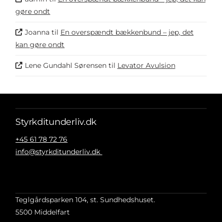
gøre ondt
Joanna
til
En overspændt bækkenbund – jep, det
kan gøre ondt
Lene Gundahl Sørensen
til
Levator Avulsion
Styrkditunderliv.dk
+45 61 78 72 76
info@styrkditunderliv.dk
Teglgårdsparken 104, st. Sundhedshuset.
5500 Middelfart