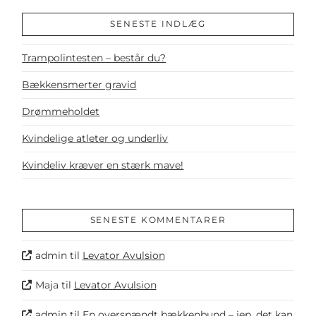
SENESTE INDLÆG
Trampolintesten – består du?
Bækkensmerter gravid
Drømmeholdet
Kvindelige atleter og underliv
Kvindeliv kræver en stærk mave!
SENESTE KOMMENTARER
admin
til
Levator Avulsion
Maja
til
Levator Avulsion
admin
til
En overspændt bækkenbund – jep, det kan