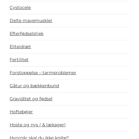
Cystocele
Delte mavemuskler
Efterfødselstjek
Eliteidræt
Fertilitet
Forstoppelse – tarmproblemer
Gåtur og bækkenbund
Graviditet og fødsel
Hoftebøjer
Hoste og nys ( & lækager)
Hvornår skal du ikke knibe?