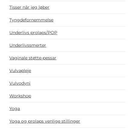
Tisser når jeg løber
Tyngdefornemmelse
Underlivs prolaps/POP
Underlivssmerter
Vaginale støtte-pessar
Vulvapleje
Vulvodyni
Workshop
Yoga
Yoga og prolaps venlige stillinger