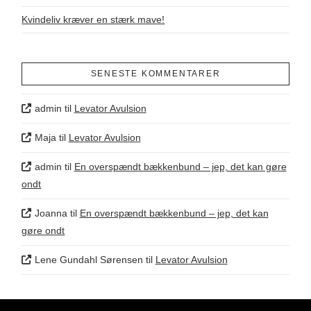
Kvindeliv kræver en stærk mave!
SENESTE KOMMENTARER
admin
til
Levator Avulsion
Maja
til
Levator Avulsion
admin
til
En overspændt bækkenbund – jep, det kan gøre
ondt
Joanna
til
En overspændt bækkenbund – jep, det kan
gøre ondt
Lene Gundahl Sørensen
til
Levator Avulsion