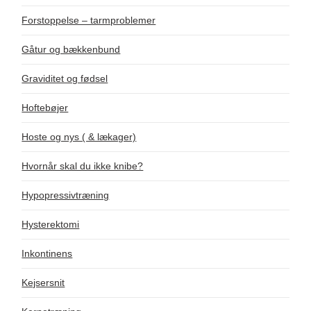
Forstoppelse – tarmproblemer
Gåtur og bækkenbund
Graviditet og fødsel
Hoftebøjer
Hoste og nys ( & lækager)
Hvornår skal du ikke knibe?
Hypopressivtræning
Hysterektomi
Inkontinens
Kejsersnit