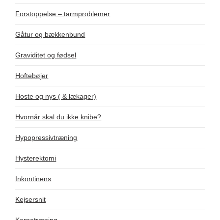
Forstoppelse – tarmproblemer
Gåtur og bækkenbund
Graviditet og fødsel
Hoftebøjer
Hoste og nys ( & lækager)
Hvornår skal du ikke knibe?
Hypopressivtræning
Hysterektomi
Inkontinens
Kejsersnit
Kernetræning