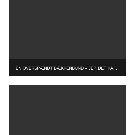
EN OVERSPÆNDT BÆKKENBUND – JEP, DET KAN GØRE ONDT