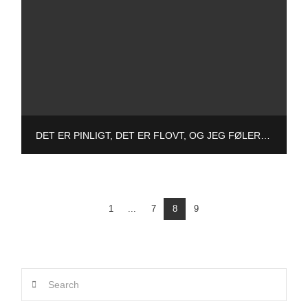
DET ER PINLIGT, DET ER FLOVT, OG JEG FØLER SKAM!
1
...
7
8
9
Search