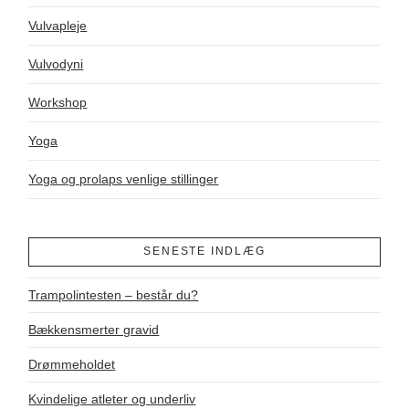
Vulvapleje
Vulvodyni
Workshop
Yoga
Yoga og prolaps venlige stillinger
SENESTE INDLÆG
Trampolintesten – består du?
Bækkensmerter gravid
Drømmeholdet
Kvindelige atleter og underliv